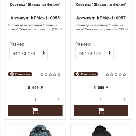
Костюм "Шквал на флисе"
Костюм "Шквал на флисе"
Артикул: КРМф-110055
Артикул: КРМф-110057
Костюм демисезонный "Шквал на
Костюм демисезонный "Шквал на
флисе" Ткань верха: рип-стоп (65% п/
флисе" Ткань верха: рип-стоп (65% п/
э, 35% х/б), плотность 215...
э, 35% х/б), плотность 215...
Размер:
Размер:
В наличии
В наличии
5 050
5 050
₽
₽
Поздравляем с
Поздравляем с 
праздником 8 марта!
Защитника Отеч
ПОДРОБНЕЕ
ПОДРОБНЕЕ
Сибирский Рельеф
Сибирский Рельеф
6 марта 2026 15:08
22 февраля 2026 07:29