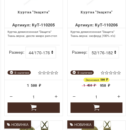
Куртка "Защита"
Куртка "Защита"
Артикул: КуТ-110205
Артикул: КуТ-110206
Куртка демисезонная "Защита"
Куртка демисезонная "Защита"
Ткань верха: дюспо микро рип-стоп
Ткань верха: оксфорд (100% п/э)
(100% п/э) Утеплитель:...
Утеплитель: синтепон 100 г/м²...
Размер:
Размер:
В наличии
В наличии
Экономия
500
₽
1 500
1 450
950
₽
₽
₽
НОВИНКА
НОВИНКА