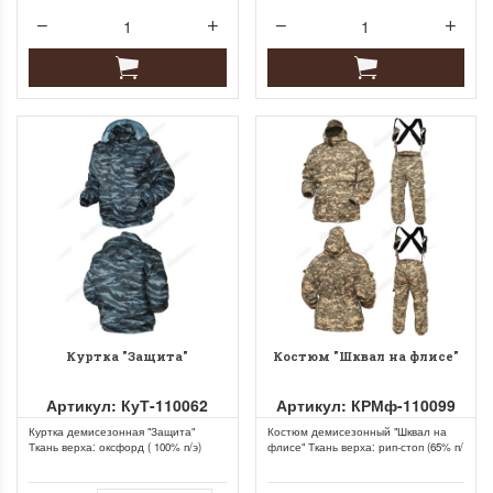
кулисами на
отсутствует, пр
капюшоне,оправдал
на внутренней с
ожидание доставка почтой.
пуховика
Соколков Анатолий
Прудских Дми
Николаевич
Вячеславович
24 января 2022 18:41
27 декабря 2021
Куртка "Защита"
Костюм "Шквал на флисе"
Артикул: КуТ-110062
Артикул: КРМф-110099
Куртка демисезонная "Защита"
Костюм демисезонный "Шквал на
Ткань верха: оксфорд ( 100% п/э)
флисе" Ткань верха: рип-стоп (65% п/
Утеплитель: синтепон 100 г/м²...
э, 35% х/б), плотность 215...