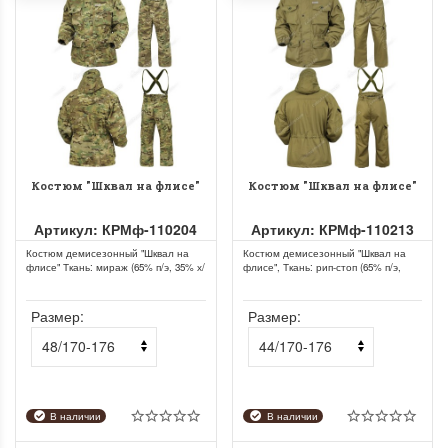
Костюм "Шквал на флисе"
Костюм "Шквал на флисе"
Артикул: КРМф-110204
Артикул: КРМф-110213
Костюм демисезонный "Шквал на
Костюм демисезонный "Шквал на
флисе" Ткань: мираж (65% п/э, 35% х/
флисе", Ткань: рип-стоп (65% п/э,
б), плотность 220 г/м²...
35% х/б), плотность 215 г/м²...
Размер:
Размер:
В наличии
В наличии